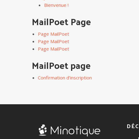
Bienvenue !
MailPoet Page
Page MailPoet
Page MailPoet
Page MailPoet
MailPoet page
Confirmation d’inscription
DÉC